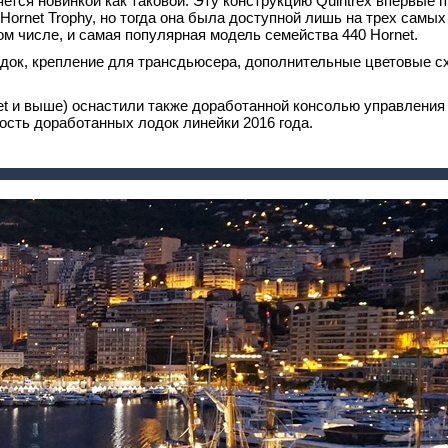
вляется новинкой как таковой. Эту конструкцию Quintrex впервые
 Hornet Trophy, но тогда она была доступной лишь на трех самых
 том числе, и самая популярная модель семейства 440 Hornet.
док, крепление для трансдьюсера, дополнительные цветовые с
et и выше) оснастили также доработанной консолью управления 
мость доработанных лодок линейки 2016 года.