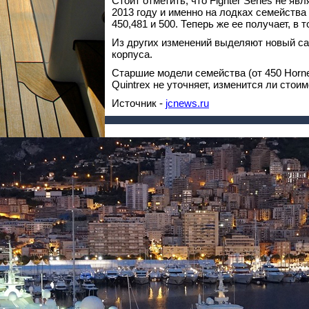
Стоит отметить, что Fighter Series не я
2013 году и именно на лодках семейства
450,481 и 500. Теперь же ее получает, в
Из других изменений выделяют новый са
корпуса.
Старшие модели семейства (от 450 Horn
Quintrex не уточняет, изменится ли стои
Источник -
jcnews.ru