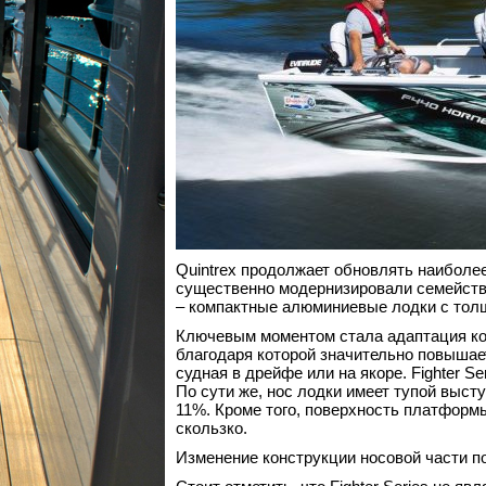
Quintrex продолжает обновлять наиболе
существенно модернизировали семейство 
– компактные алюминиевые лодки с толщ
Ключевым моментом стала адаптация конс
благодаря которой значительно повыша
судная в дрейфе или на якоре. Fighter 
По сути же, нос лодки имеет тупой выс
11%. Кроме того, поверхность платформ
скользко.
Изменение конструкции носовой части по