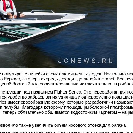
е популярные линейки своих алюминиевых лодок. Несколько ме
Explorer, а теперь очередь доходит до линейки Hornet. Все вх
иной бортов 2 мм, сориентированные исключительно на рыбалк
трукции под названием Fighter Series. Это переработанная нос
ется удобство забрасывания удилища и одновременно повышает
Series имеет своеобразную форму, которые разработчики называю
туп палубы, благодаря которому площадь рыболовной платформ
ы теперь обязательно обшивается водостойким карпетом – на ры
зволило также увеличить объем носового отсека для багажа.